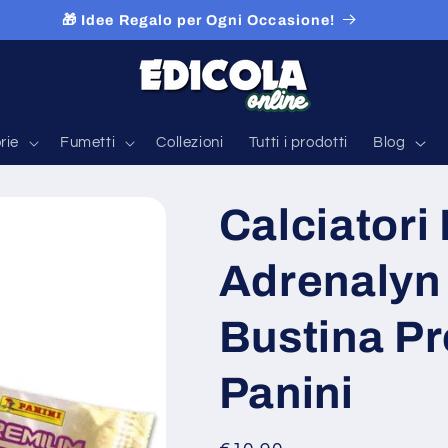
🎁 Idee Regalo per Ogni Occasione!
rie
Fumetti
Collezioni
Tutti i prodotti
Blog
Calciatori
Adrenalyn
Bustina P
Panini