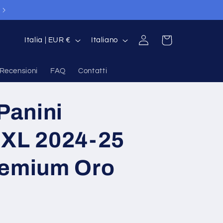
P
L
Accedi
Carrello
Italia | EUR €
Italiano
a
i
e
n
Recensioni
FAQ
Contatti
s
g
e
u
 Panini
/
a
 XL 2024-25
A
r
remium Oro
e
a
g
e