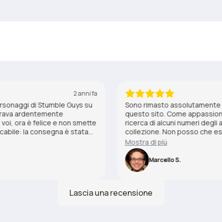
2 anni fa
ersonaggi di Stumble Guys su
Sono rimasto assolutamente s
iderava ardentemente
questo sito. Come appassionat
 voi, ora è felice e non smette
ricerca di alcuni numeri degli 
eccabile: la consegna è stata
collezione. Non posso che esp
ette condizioni. Grazie ancora
questo sito ha superato tutte
Mostra di più
che mi mancavano da anni. La
l'imballaggio impeccabile, gar
Marcello S.
condizioni perfette. Consiglio
collezionisti di Tex!