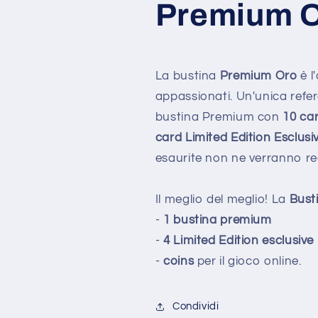
Premium O
La bustina
Premium Oro
è l
appassionati. Un'unica refe
bustina Premium con
10 ca
card Limited Edition Esclusi
esaurite non ne verranno rea
Il meglio del meglio! La
Bust
-
1 bustina premium
-
4 Limited Edition esclusive
-
coins
per il gioco online.
Condividi