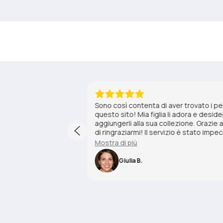
1 anno fa
o acquisto su
Sono così contenta di aver trovato i p
ylan Dog che mi
questo sito! Mia figlia li adora e des
 spedizione è stata
aggiungerli alla sua collezione. Grazie a
ono arrivati in
di ringraziarmi! Il servizio è stato imp
to a tutti i
rapida e i prodotti sono arrivati in perf
Mostra di più
per aver reso mia figlia così felice!
Giulia B.