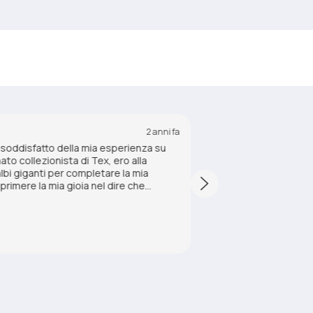
2 anni fa
oddisfatto della mia esperienza su
Esperienza di acquis
o collezionista di Tex, ero alla
descrizione. Molto 
albi giganti per completare la mia
rimere la mia gioia nel dire che
 le mie aspettative. Ho trovato i numeri
 spedizione è stata rapida e
antendo che i fumetti arrivassero in
Francesca N.
 vivamente questo sito a tutti i