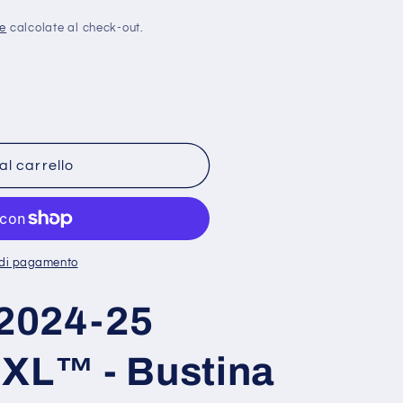
o
ne
calcolate al check-out.
g
r
a
f
i
al carrello
c
a
i di pagamento
 2024-25
 XL™ - Bustina