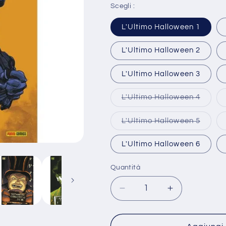
listino
Scegli :
L'Ultimo Halloween 1
L'Ultimo Halloween 2
L'Ultimo Halloween 3
Varian
L'Ultimo Halloween 4
esauri
o
non
Varian
L'Ultimo Halloween 5
disponi
esauri
o
non
L'Ultimo Halloween 6
disponi
Quantità
Diminuisci
Aumenta
quantità
quantità
per
per