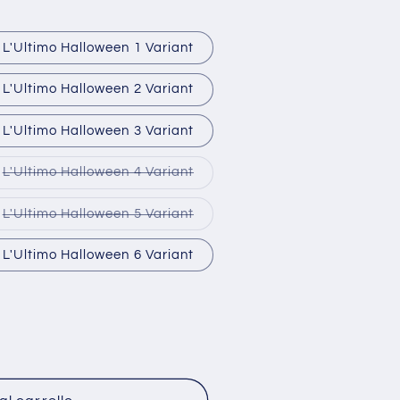
o
g
L'Ultimo Halloween 1 Variant
r
L'Ultimo Halloween 2 Variant
a
L'Ultimo Halloween 3 Variant
f
i
te
Variante
L'Ultimo Halloween 4 Variant
ta
esaurita
c
o
non
te
Variante
L'Ultimo Halloween 5 Variant
bile
disponibile
a
ta
esaurita
o
non
L'Ultimo Halloween 6 Variant
bile
disponibile