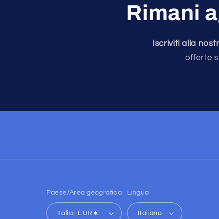
Rimani a
Iscriviti alla no
offerte s
Paese/Area geografica
Lingua
Italia | EUR €
Italiano