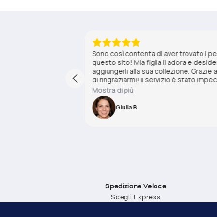
1 anno fa
o acquisto su
Sono così contenta di aver trovato i p
ylan Dog che mi
questo sito! Mia figlia li adora e des
 spedizione è stata
aggiungerli alla sua collezione. Grazie a
ono arrivati in
di ringraziarmi! Il servizio è stato imp
to a tutti i
rapida e i prodotti sono arrivati in perf
Mostra di più
per aver reso mia figlia così felice!
Giulia B.
Spedizione Veloce
Scegli Express