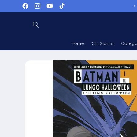
Vai
direttamente
Facebook
Instagram
YouTube
TikTok
ai contenuti
Home
Chi Siamo
Catego
Passa alle
informazioni
sul prodotto