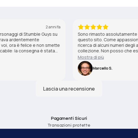
2 anni fa
ersonaggi di Stumble Guys su
Sono rimasto assolutamente s
iderava ardentemente
questo sito. Come appassionat
 voi, ora è felice e non smette
ricerca di alcuni numeri degli 
eccabile: la consegna è stata
collezione. Non posso che esp
ette condizioni. Grazie ancora
questo sito ha superato tutte
Mostra di più
che mi mancavano da anni. La
l'imballaggio impeccabile, gar
Marcello S.
condizioni perfette. Consiglio
collezionisti di Tex!
Pagamenti Sicuri
Transazioni protette