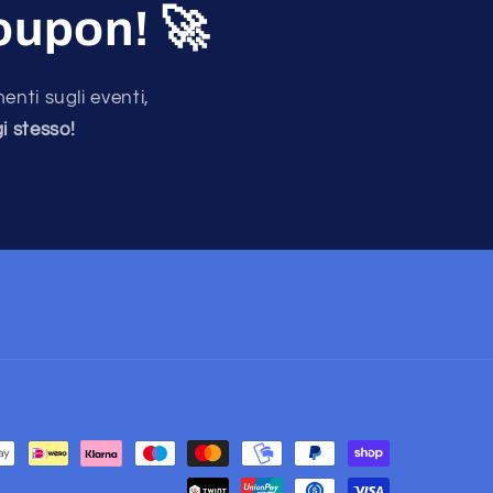
Coupon!
🚀
enti sugli eventi,
i stesso!