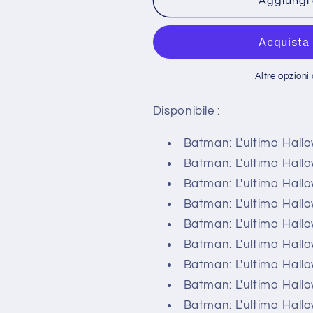
Batman:
Batman:
Aggiungi 
L&#39;Ultimo
L&#39;Ultim
Halloween
Halloween
1
1
2
2
3
3
Altre opzion
4
4
5
5
Disponibile :
6
6
e
e
Batman: L'ultimo Hall
Variant
Variant
Batman: L'ultimo Hall
Batman: L'ultimo Hall
Batman: L'ultimo Hall
Batman: L'ultimo Hall
Batman: L'ultimo Hall
Batman: L'ultimo Hall
Batman: L'ultimo Hall
Batman: L'ultimo Hall