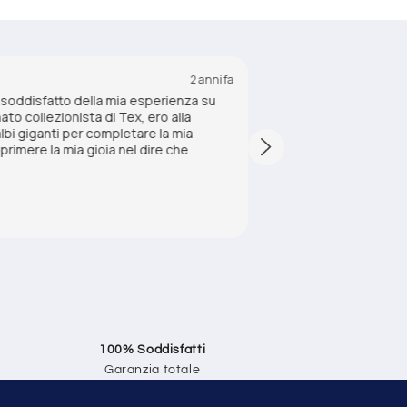
2 anni fa
oddisfatto della mia esperienza su
Esperienza di acquis
o collezionista di Tex, ero alla
descrizione. Molto 
albi giganti per completare la mia
rimere la mia gioia nel dire che
 le mie aspettative. Ho trovato i numeri
 spedizione è stata rapida e
antendo che i fumetti arrivassero in
Francesca N.
 vivamente questo sito a tutti i
100% Soddisfatti
Garanzia totale