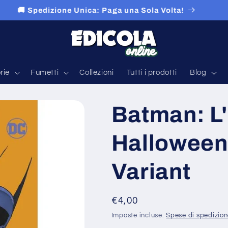
🚚 Spedizione Unica: Paga una Sola Volta!
rie
Fumetti
Collezioni
Tutti i prodotti
Blog
Batman: L
Halloween 
Variant
Prezzo
€4,00
di
Imposte incluse.
Spese di spedizio